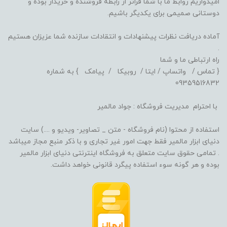
امیدواریم روابط ما با شما فراتر از رابطه فروشنده و خریدار بوده و
دوستانی صمیمی برای یکدیگر باشیم.
آماده دریافت نظرات پیشنهادات و انتقادات سازنده شما عزیزان هستیم
.
راه ارتباطی ما و شما
{ تماس / واتساپ / ایتا / روبیکا / پیامک } به شماره
09359516832
با احترام مدیریت فروشگاه : جواد مالمیر
استفاده از محتوا (نام فروشگاه - متن _ تصاویر- ویدیو و ....) سایت
دنیای ابزار مالمیر فقط جهت امور غیر تجاری و با ذکر منبع مجاز میباشد
. تمامی حقوق سایت متعلق به فروشگاه اینترنتی دنیای ابزار مالمیر
بوده و هر گونه سوء استفاده پیگرد قانونی خواهد داشت.