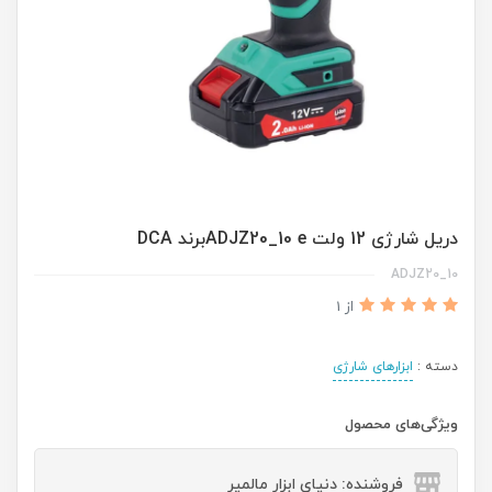
دریل شارژی 12 ولت ADJZ20_10 eبرند DCA
ADJZ20_10
از 1
دسته :
ابزارهای شارژی
ویژگی‌های محصول
فروشنده: دنیای ابزار مالمیر