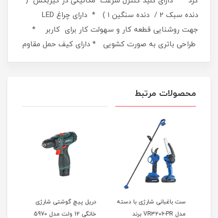
گرد * دارای کلید کنترل سرعت مکانیکی در گیربکس (
دنده سبک 2 / دنده سنگین 1 ) * دارای چراغ LED
جهت روشنایی قطعه کار و سهولت کار برای کاربر *
طراحی باتری به صورت کشویی * دارای کیف حمل مقاوم
محصولات مرتبط
ژی چکشی 20 ولت
ست باغبانی شارژی با دسته
دریل پیچ گوشتی شارژی
مدل VR3206-PR برند
خانگی 12 ولت مدل 5970