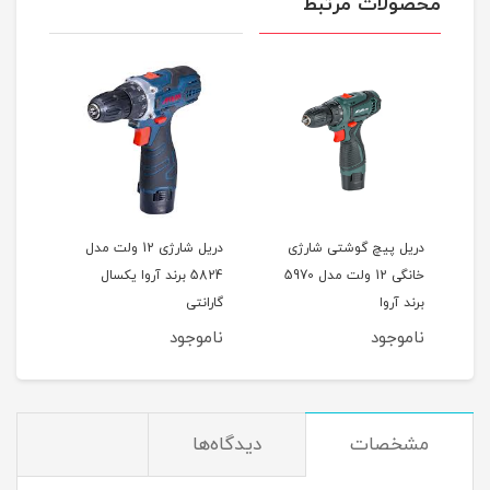
محصولات مرتبط
سته
دریل پیچ گوشتی شارژی
دریل شارژی 12 ولت مدل
خانگی 12 ولت مدل 5970
5824 برند آروا یکسال
مدل ADJZ03-13 برن
برند آروا
گارانتی
ناموجود
ناموجود
نام
مشخصات
دیدگاه‌ها