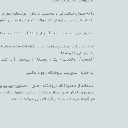
محصولات با کیفیت باشد.
ما به عنوان نمایندگی و عاملیت فروش برندهای مطرح اب
اقدام به پخش و ارسال محصولات متنوع به سراسر کشور
امیدواریم روابط ما با شما فراتر از رابطه فروشنده و خر
آماده دریافت نظرات پیشنهادات و انتقادات سازنده شما 
راه ارتباطی ما و شما
{ تماس / واتساپ / ایتا / روبیکا / پیامک } به شماره 359516832
با احترام مدیریت فروشگاه : جواد مالمیر
استفاده از محتوا (نام فروشگاه - متن _ تصاویر- ویدیو و .
تجاری و با ذکر منبع مجاز میباشد . تمامی حقوق سایت متع
هر گونه سوء استفاده پیگرد قانونی خواهد داشت.