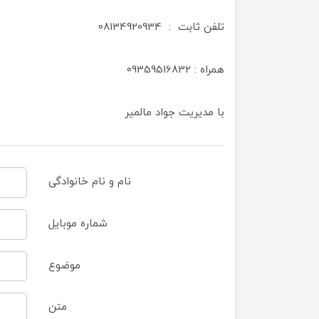
تلفن ثابت : 08134920934
همراه : 09359516832
با مدیریت جواد مالمیر
نام و نام خانوادگی
شماره موبایل
موضوع
متن