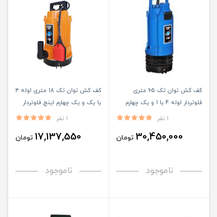
کف کش توان تک 65 متری
کف کش توان تک 18 متری لوله ۴
فلوتردار لوله 4 یا 1 و یک چهارم
یا یک و یک چهارم اینچ فلوتردار
خروجی بالامدل TPT65/4F
(مدل TMR 18/4F)
1 نفر
1 نفر
17,137,550
30,450,000
تومان
تومان
ناموجود
ناموجود