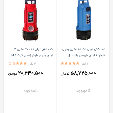
کف کش توان تک 51 متری بدون
کف کش توان تک 30 متری 2
فلوتر 2 اینچ خروجی بالا مدل
اینچ بدون فلوتر (مدل TMR 30/6
)
TPT51/6F
1 نفر
3 نفر
20,430,500
58,725,000
تومان
تومان
ناموجود
ناموجود