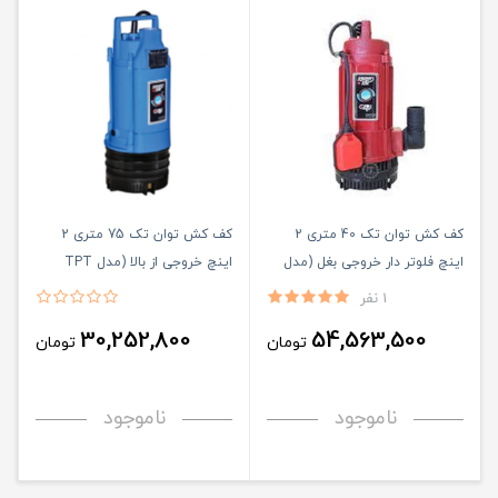
کف کش توان تک 40 متری 2
کف کش توان تک 75 متری 2
اینچ فلوتر دار خروجی بغل (مدل
اینچ خروجی از بالا (مدل TPT
75/6)
TMR 40/6 F)
1 نفر
30,252,800
54,563,500
تومان
تومان
ناموجود
ناموجود