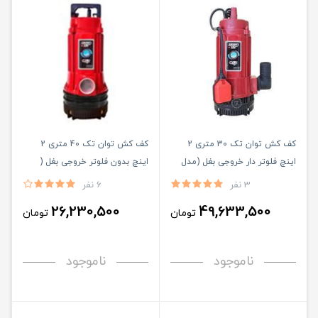
کف کش توان تک 30 متری 2
کف کش توان تک 40 متری 2
اینچ فلوتر دار خروجی بغل (مدل
اینچ بدون فلوتر خروجی بغل (
TMR 30/6 F)
مدل TMR 40/6)
3 نفر
6 نفر
26,230,500
49,633,500
تومان
تومان
ناموجود
ناموجود