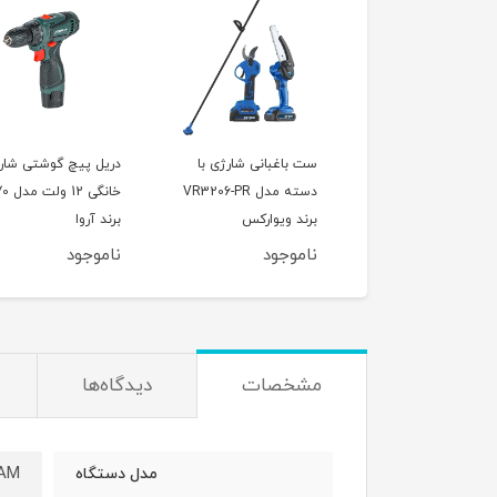
باغبانی شارژی با
دریل پیچ گوشتی شارژی
دریل شارژی 2
دسته مدل VR3206-PR
خانگی 12 ولت مدل 5970
میلیمتر مدل 202
د ویوارکس
برند آروا
برند DCA
وجود
ناموجود
ناموجود
مشخصات
دیدگاه‌ها
iAM
مدل دستگاه