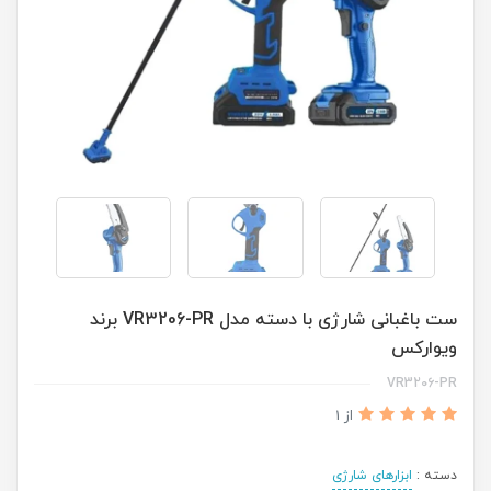
ست باغبانی شارژی با دسته مدل VR3206-PR برند
ویوارکس
VR3206-PR
از 1
دسته :
ابزارهای شارژی