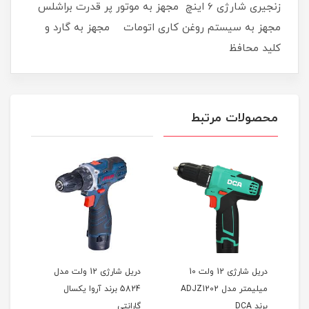
زنجیری شارژی 6 اینچ مجهز به موتور پر قدرت براشلس
مجهز به سیستم روغن کاری اتومات مجهز به گارد و
کلید محافظ
محصولات مرتبط
دریل شارژی 12 ولت 10
دریل شارژی 12 ولت مدل
597
میلیمتر مدل ADJZ1202
5824 برند آروا یکسال
مدل ADJZ03-13 برن
برند DCA
گارانتی