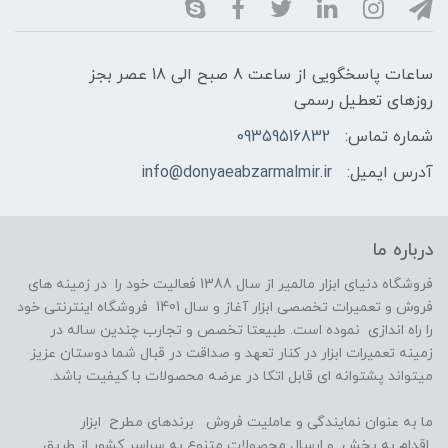
ساعات پاسخگویی از ساعت 8 صبح الی 18 عصر بجز
روزهای تعطیل رسمی
شماره تماس:
09359516832
آدرس ایمیل:
info@donyaeabzarmalmir.ir
درباره ما
فروشگاه دنیای ابزار مالمیر از سال 1388 فعالیت خود را در زمینه های
فروش و تعمیرات تخصصی ابزار آغاز و سال 1401 فروشگاه اینترنتی خود
را راه اندازی نموده است. طبیعتا تخصص و تجارب چندین ساله در
زمینه تعمیرات ابزار در کنار تعهد و صداقت در قبال شما دوستان عزیز
میتواند پشتوانه ای قابل اتکا در عرضه محصولات با کیفیت باشد.
ما به عنوان نمایندگی و عاملیت فروش برندهای مطرح ابزار
اقدام به پخش و ارسال محصولات متنوع به سراسر کشور از طریق