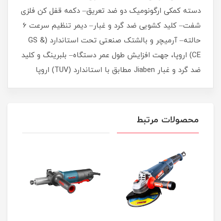
دسته کمکی ارگونومیک دو ضد تعریق– دکمه قفل کن فلزی
شفت– کلید کشویی ضد گرد و غبار– دیمر تنظیم سرعت 6
حالته– آرمیچر و بالشتک صنعتی تحت استاندارد (GS &
CE) اروپا، جهت افزایش طول عمر دستگاه– بلبرینگ و کلید
ضد گرد و غبار Jiaben مطابق با استاندارد (TUV) اروپا
محصولات مرتبط