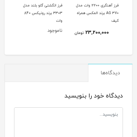
11 میلیمتر 860
فرز آهنگری 2200 وات مدل
فرز انگشتی گلو بلند مدل
 برند
370 AG برند المکس همراه
3303 برند رونیکس 840
وات مدل 11
کیف
وات
ناموجود
نام
23,200,000
مان
تومان
دیدگاه‌ها
دیدگاه خود را بنویسید