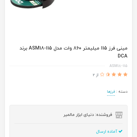
مینی فرز 115 میلیمتر 860 وات مدل ASM18-115 برند
DCA
ASM18-115
از 2
دسته :
فرزها
فروشنده: دنیای ابزار مالمیر
آماده ارسال