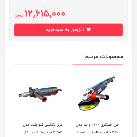
12,615,000
تومان
افزودن به سبدخرید
محصولات مرتبط
ماتون
فرز آهنگری 2200 وات مدل
فرز انگشتی گلو بلند مدل
370 AG برند المکس همراه
3303 برند رونیکس 840
وات مدل 11