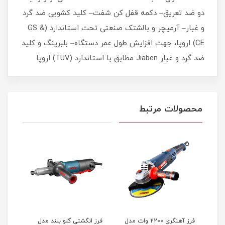
دو ضد تعریق– دکمه قفل کن شفت– کلید کشویی ضد گرد
و غبار– آرمیچر و بالشتک صنعتی تحت استاندارد (GS &
CE) اروپا، جهت افزایش طول عمر دستگاه– بلبرینگ و کلید
ضد گرد و غبار Jiaben مطابق با استاندارد (TUV) اروپا
محصولات مرتبط
11 میلیمتر 860
فرز آهنگری 2200 وات مدل
فرز انگشتی گلو بلند مدل