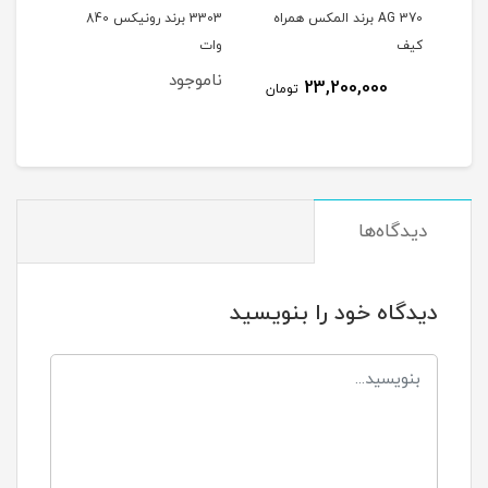
 برند
370 AG برند المکس همراه
3303 برند رونیکس 840
وات مدل 11
کیف
وات
ناموجود
نام
23,200,000
مان
تومان
دیدگاه‌ها
دیدگاه خود را بنویسید