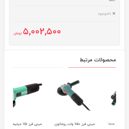
ناموجود
5,002,500
تومان
محصولات مرتبط
۱۱ میلی‌متر ۱۰۰۰
مینی فرز ۷۵۰ وات روماتون
مینی فرز 115 میلیمتر 860