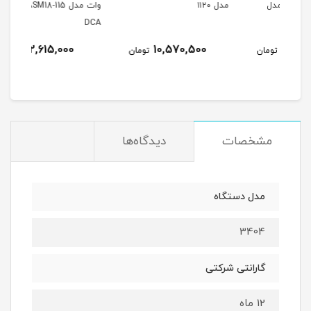
ل
مدل ۱۱۲۰
وات مدل ASM18-115 برند
DCA
کیف
12,615,000
10,570,500
مان
تومان
تومان
مشخصات
دیدگاه‌ها
مدل دستگاه
3404
گارانتی شرکتی
12 ماه