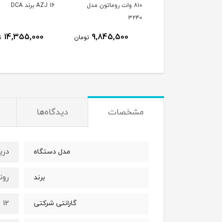
۱۰۵۰ وات روماتون مدل
۸۱۰ وات روماتون مدل
AZJ 16 برند DCA
۳۲۴۰
۳
14,355,000
9,845,500
13,891,000
تومان
تومان
ت
مشخصات
دیدگاه‌ها
دریل 10 میلیمتر 
مدل دستگاه
رون
برند
12 ماه
گارانتی شرکتی