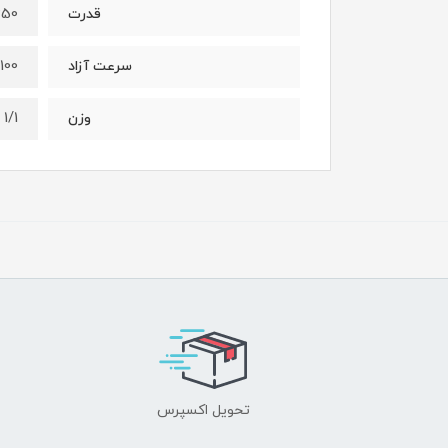
350 و
قدرت
3100 دور در
سرعت آزاد
1/1 کیلو گرم
وزن
تحویل اکسپرس