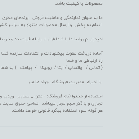
محصولات با کیفیت باشد.
ما به عنوان نمایندگی و عاملیت فروش برندهای مطرح اب
اقدام به پخش و ارسال محصولات متنوع به سراسر کشور
امیدواریم روابط ما با شما فراتر از رابطه فروشنده و خر
آماده دریافت نظرات پیشنهادات و انتقادات سازنده شما 
راه ارتباطی ما و شما
{ تماس / واتساپ / ایتا / روبیکا / پیامک } به شماره 359516832
با احترام مدیریت فروشگاه : جواد مالمیر
استفاده از محتوا (نام فروشگاه - متن _ تصاویر- ویدیو و .
تجاری و با ذکر منبع مجاز میباشد . تمامی حقوق سایت متع
هر گونه سوء استفاده پیگرد قانونی خواهد داشت.