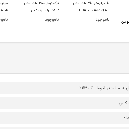
10 میلیمتر 710 وات مدل
ترکمتردار 280 وات مدل
AJZ09-10K برند DCA
2513 برند رونیکس
-10BK
ناموجود
ناموجود
ناموج
ومان
اتوماتیک 2113
یکس