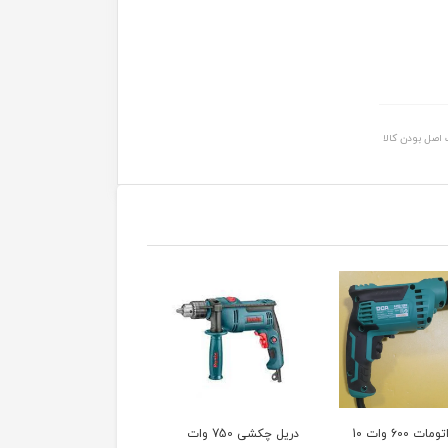
اصل بودن کالا
دریل اتومات 600 وات 10
دریل چکشی 750 وات
دریل 400 وات اتوماتیک