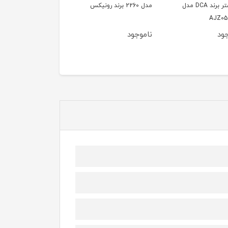
میلیمتر برند DCA مدل
مدل 2260 برند رونیکس
مدل 2107A برند رونیکس
AJZ05
ود
ناموجود
ناموجود