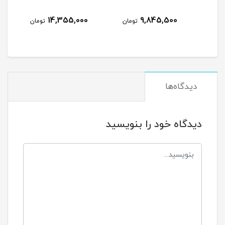
Z09-10K
نام
14,355,000
9,845,500
مان
تومان
تومان
دیدگاه‌ها
دیدگاه خود را بنویسید