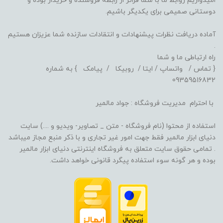
امیدواریم روابط ما با شما فراتر از رابطه فروشنده و خریدار بوده و
دوستانی صمیمی برای یکدیگر باشیم.
آماده دریافت نظرات پیشنهادات و انتقادات سازنده شما عزیزان هستیم
.
راه ارتباطی ما و شما
{ تماس / واتساپ / ایتا / روبیکا / پیامک } به شماره
09359516832
با احترام مدیریت فروشگاه : جواد مالمیر
استفاده از محتوا (نام فروشگاه - متن _ تصاویر- ویدیو و ....) سایت
دنیای ابزار مالمیر فقط جهت امور غیر تجاری و با ذکر منبع مجاز میباشد
. تمامی حقوق سایت متعلق به فروشگاه اینترنتی دنیای ابزار مالمیر
بوده و هر گونه سوء استفاده پیگرد قانونی خواهد داشت.