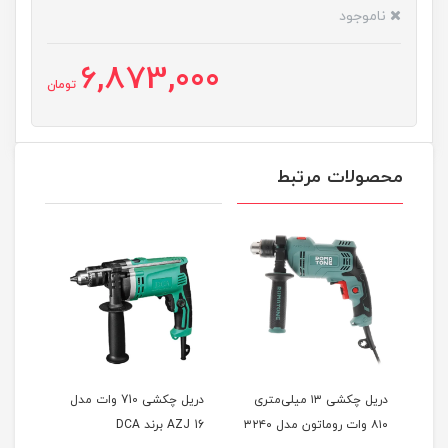
ناموجود
6,873,000
تومان
محصولات مرتبط
تری
دریل چکشی ۱۳ میلی‌متری
دریل چکشی 710 وات مدل
۸۱۰ وات روماتون مدل ۳۲۴۰
AZJ 16 برند DCA