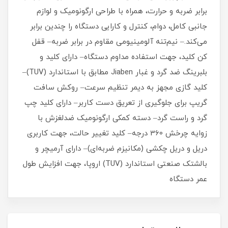
برابر ضربه و حرارت، همراه با طراحی ارگونومیک و لوازم
جانبی کامل، دوام، کنترل و کارایی دستگاه را چندین برابر
می‌کند.– نیم‌تنه آلومینیومی مقاوم در برابر ضربه– قفل
کن کلید، جهت استفاده مداوم دستگاه– دارای کلید و
بلبرینگ ضد گرد و غبار Jiaben مطابق با استاندارد (TUV)–
کلید گازی مجهز به دیمر تنظیم سرعت– روکش سافت
گریپ برای جلوگیری از تعریق دست کاربر– دارای کلید چپ
گرد و راست گرد– دسته کمکی ارگونومیک ضدلغزش با
زوایه چرخش 360 درجه– کلید تغییر حالت، جهت کاربری
دریل و دریل چکشی (مکانیزم ضربه‌ای)– دارای آرمیچر و
بالشتک صنعتی استاندارد (TUV) اروپا، جهت افزایش طول
عمر دستگاه