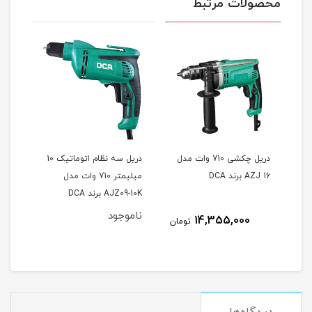
محصولات مرتبط
تری
دریل چکشی 710 وات مدل
دریل سه نظام اتوماتیک 10
دریل
AZJ 16 برند DCA
میلیمتر 710 وات مدل
AJZ09-10K برند DCA
2513 برند رو
ناموجود
نام
14,355,000
مان
تومان