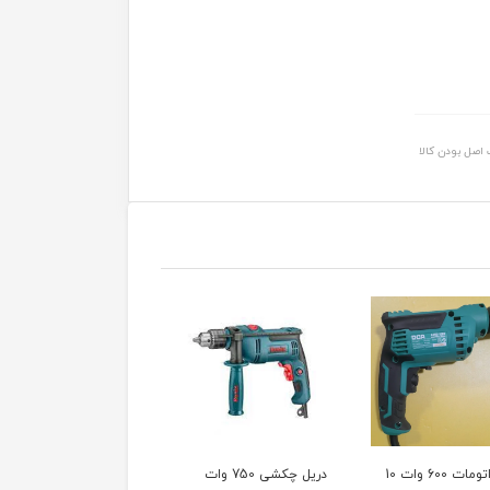
اصل بودن کالا
دریل اتومات 600 وات 10
دریل چکشی 750 وات
دریل 400 وات اتوماتیک