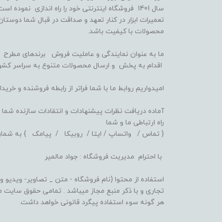
سال 1401 فروشگاه اینترنتی خود را راه اندازی نمو
تعمیرات ابزار در کنار تعهد و صداقت در قبال شما دوستان
محصولات با کیفیت باشد.
ما به عنوان نمایندگی و عاملیت فروش برندهای مطرح اب
اقدام به پخش و ارسال محصولات متنوع به سراسر کشور
امیدواریم روابط ما با شما فراتر از رابطه فروشنده و خر
آماده دریافت نظرات پیشنهادات و انتقادات سازنده شما 
راه ارتباطی ما و شما
{ تماس / واتساپ / ایتا / روبیکا / پیامک } به شماره 359516832
با احترام مدیریت فروشگاه : جواد مالمیر
استفاده از محتوا (نام فروشگاه - متن _ تصاویر- ویدیو و .
تجاری و با ذکر منبع مجاز میباشد . تمامی حقوق سایت متع
هر گونه سوء استفاده پیگرد قانونی خواهد داشت.