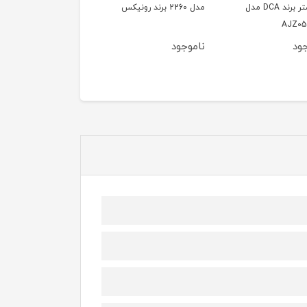
میلیمتر برند DCA مدل
مدل 2260 برند رونیکس
مدل 2107A برند رونیکس
AJZ05
ود
ناموجود
ناموجود