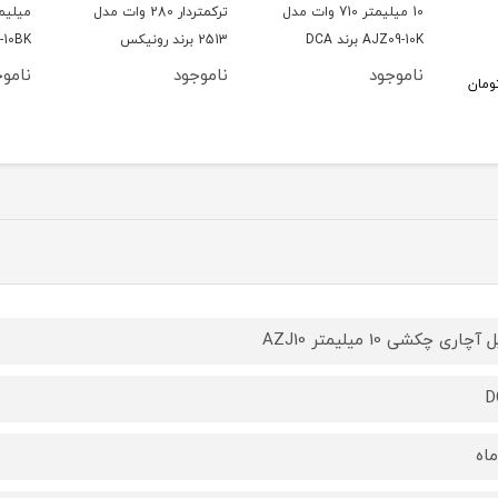
10 میلیمتر 710 وات مدل
ترکمتردار 280 وات مدل
AJZ09-10K برند DCA
2513 برند رونیکس
-10BK
ناموجود
ناموجود
ناموج
ومان
آچاری چکشی 10 میلیمتر AZJ10
D