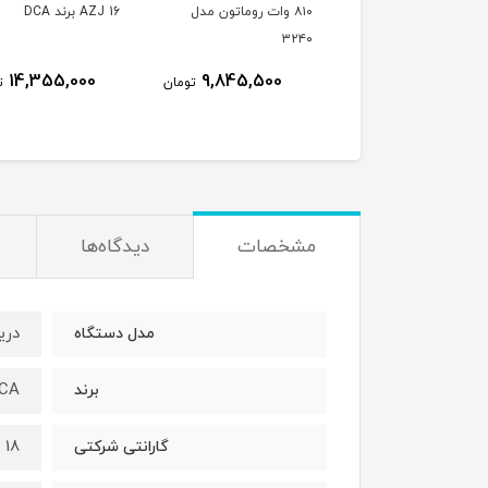
۱۰۵۰ وات روماتون مدل
۸۱۰ وات روماتون مدل
AZJ 16 برند DCA
۳۲۴۰
۳
14,355,000
9,845,500
13,891,000
تومان
تومان
ت
مشخصات
دیدگاه‌ها
دریل 
مدل دستگاه
CA
برند
18 ماه
گارانتی شرکتی