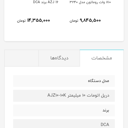
۸۱۰ وات روماتون مدل ۳۲۴۰
AZJ 16 برند DCA
Z09-10K
نام
14,355,000
9,845,500
مان
تومان
تومان
مشخصات
دیدگاه‌ها
مدل دستگاه
دریل اتومات 10 میلیمتر AJZ10-10K
برند
DCA