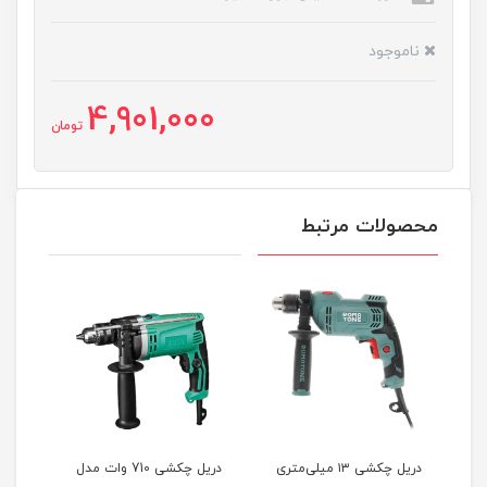
ناموجود
4,901,000
تومان
محصولات مرتبط
تری
دریل چکشی ۱۳ میلی‌متری
دریل چکشی 710 وات مدل