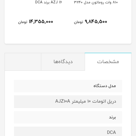
۸۱۰ وات روماتون مدل ۳۲۴۰
AZJ 16 برند DCA
Z09-10K
نام
14,355,000
9,845,500
مان
تومان
تومان
مشخصات
دیدگاه‌ها
مدل دستگاه
دریل اتومات 10 میلیمتر AJZ10A
برند
DCA