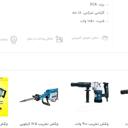
برند: DCA
گارانتی شرکتی: 18 ماه
قدرت: 1050 وات
امکان تحویل اکسپرس
امکان پرداخت در محل
ضمانت 
95 وات
چکش تخریب 900 وات
چکش تخریب 16.5 کیلویی
چکش ت