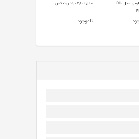
15 کیلویی مدل DH-
مدل 2801 برند رونیکس
روغنی 1600 وا
P
D.M برند المکس
ود
ناموجود
ناموجود