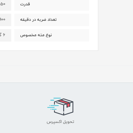
1050 و
قدرت
900
تعداد ضربه در دقیقه
6 گوش 17 میلیمتر
نوع مته مخصوص
تحویل اکسپرس