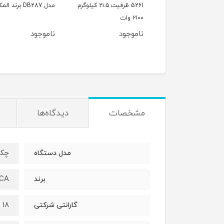
برند مکس 1500 وات 16
5261 ظرفیت ۲۱.۵ کیلوگرم
مدل DB287 برند المکس
ویی
۲۱۰۰ وات
وجود
ناموجود
ناموجود
مشخصات
دیدگاه‌ها
چکش 
مدل دستگاه
CA
برند
18 ماه
گارانتی شرکتی