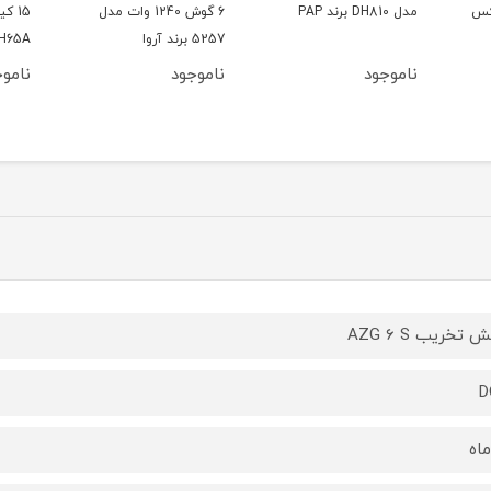
مدل DH810 برند PAP
6 گوش 1240 وات مدل
5257 برند آروا
H65A
ناموجود
ناموجود
ناموج
تخریب AZG 6 S
D