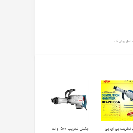
اصل بودن کالا
خریب پی ای پی
چکش تخریب 1500 وات
چکش تخریب 16 کیلوی