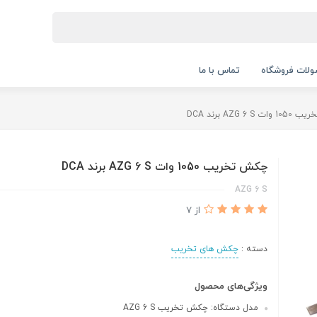
لات فروشگاه
تماس با ما
AZG 6 S برند DCA
چکش تخریب 1050 وات AZG 6 S برند DCA
AZG 6 S
از 7
دسته :
چکش های تخریب
ویژگی‌های محصول
مدل دستگاه: چکش تخریب AZG 6 S