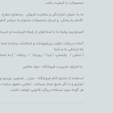
محصولات با کیفیت باشد.
ما به عنوان نمایندگی و عاملیت فروش برندهای مطرح اب
اقدام به پخش و ارسال محصولات متنوع به سراسر کشور
امیدواریم روابط ما با شما فراتر از رابطه فروشنده و خر
آماده دریافت نظرات پیشنهادات و انتقادات سازنده شما 
راه ارتباطی ما و شما
{ تماس / واتساپ / ایتا / روبیکا / پیامک } به شماره 359516832
با احترام مدیریت فروشگاه : جواد مالمیر
استفاده از محتوا (نام فروشگاه - متن _ تصاویر- ویدیو و .
تجاری و با ذکر منبع مجاز میباشد . تمامی حقوق سایت متع
هر گونه سوء استفاده پیگرد قانونی خواهد داشت.