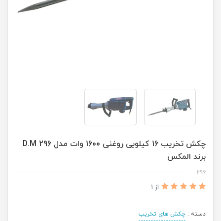
چکش تخریب 16 کیلویی روغنی 1600 وات مدل 296 D.M
برند المکس
296
از 1
دسته :
چکش های تخریب