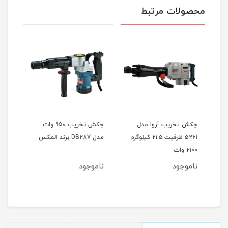
محصولات مرتبط
چکش تخریب آروا مدل
چکش تخریب 950 وات
5261 ظرفیت ۲۱.۵ کیلوگرم
مدل DB287 برند المکس
DH810 برن
۲۱۰۰ وات
ناموجود
ناموجود
نام