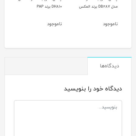
مدل DB287 برند المکس
DH810 برند PAP
5257 برند 
ناموجود
ناموجود
نام
دیدگاه‌ها
دیدگاه خود را بنویسید