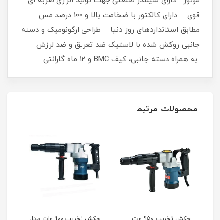
موتور دارای سیلندر صنعتی جهت تولید انرژی ضربه ای
قوی دارای کالکتور با ضخامت بالا و 100 درصد مس
مطابق استانداردهای روز دنیا طراحی ارگونومیک و دسته
جانبی روکش شده با لاستیک ضد تعریق و ضد لرزش
به همراه دسته جانبی، کیف BMC و 12 ماه گارانتی
محصولات مرتبط
چکش تخریب 950 وات
چکش تخریب 900 وات مدل