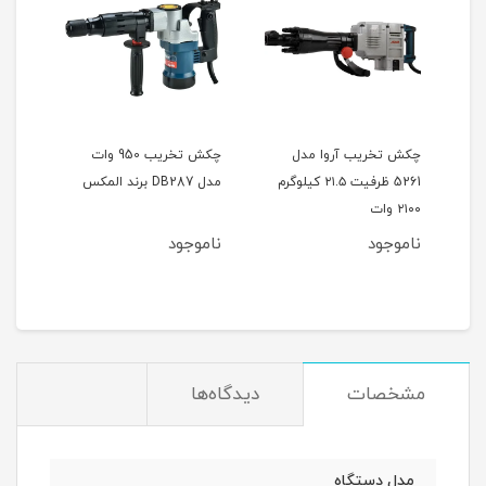
چکش تخریب آروا مدل
چکش تخریب 950 وات
5261 ظرفیت ۲۱.۵ کیلوگرم
مدل DB287 برند المکس
DH810 برن
۲۱۰۰ وات
ناموجود
ناموجود
نام
مشخصات
دیدگاه‌ها
مدل دستگاه