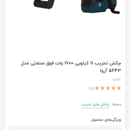
چکش تخریب 11 کیلویی 1700 وات فوق صنعتی مدل
5243 آروا
5243
از 1
دسته :
چکش های تخریب
ویژگی‌های محصول