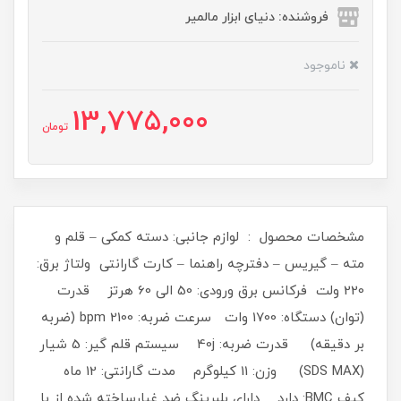
فروشنده: دنیای ابزار مالمیر
ناموجود
13,775,000
تومان
مشخصات محصول : لوازم جانبی: دسته کمکی – قلم و
مته – گیریس – دفترچه راهنما – کارت گارانتی ولتاژ برق:
220 ولت فرکانس برق ورودی: 50 الی 60 هرتز قدرت
(توان) دستگاه: 1700 وات سرعت ضربه: 2100 bpm (ضربه
بر دقیقه) قدرت ضربه: 40j سیستم قلم گیر: 5 شیار
(SDS MAX) وزن: 11 کیلوگرم مدت گارانتی: 12 ماه
کیف BMC: دارد دارای بلبرینگ ضد غبارساخته شده از با