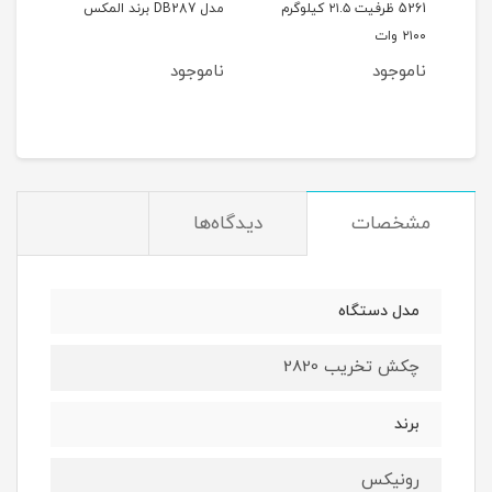
5261 ظرفیت ۲۱.۵ کیلوگرم
مدل DB287 برند المکس
DH810 برن
۲۱۰۰ وات
ناموجود
ناموجود
نام
مشخصات
دیدگاه‌ها
مدل دستگاه
چکش تخریب 2820
برند
رونیکس