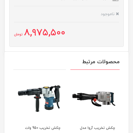
ناموجود
8,975,500
تومان
محصولات مرتبط
چکش تخریب آروا مدل
چکش تخریب 950 وات