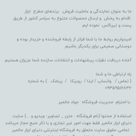
ما به عنوان نمایندگی و عاملیت فروش برندهای مطرح ابزار
اقدام به پخش و ارسال محصولات متنوع به سراسر کشور از طریق
پست و تیپاکس نموده ایم.
امیدواریم روابط ما با شما فراتر از رابطه فروشنده و خریدار بوده و
دوستانی صمیمی برای یکدیگر باشیم.
آماده دریافت نظرات پیشنهادات و انتقادات سازنده شما عزیزان هستیم
.
راه ارتباطی ما و شما
{ تماس / واتساپ / ایتا / روبیکا / پیامک } به شماره
09359516832
با احترام مدیریت فروشگاه : جواد مالمیر
استفاده از محتوا (نام فروشگاه - متن _ تصاویر- ویدیو و ....) سایت
دنیای ابزار مالمیر فقط جهت امور غیر تجاری و با ذکر منبع مجاز میباشد
. تمامی حقوق سایت متعلق به فروشگاه اینترنتی دنیای ابزار مالمیر