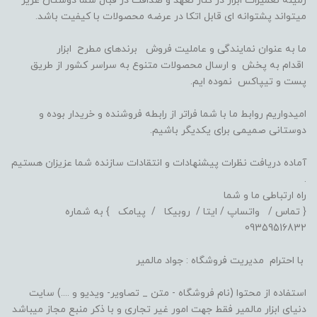
زمینه تعمیرات ابزار در کنار تعهد و صداقت در قبال شما دوستان عزیز
میتواند پشتوانه ای قابل اتکا در عرضه محصولات با کیفیت باشد.
ما به عنوان نمایندگی و عاملیت فروش برندهای مطرح ابزار
اقدام به پخش و ارسال محصولات متنوع به سراسر کشور از طریق
پست و تیپاکس نموده ایم.
امیدواریم روابط ما با شما فراتر از رابطه فروشنده و خریدار بوده و
دوستانی صمیمی برای یکدیگر باشیم.
آماده دریافت نظرات پیشنهادات و انتقادات سازنده شما عزیزان هستیم
.
راه ارتباطی ما و شما
{ تماس / واتساپ / ایتا / روبیکا / پیامک } به شماره
09359516832
با احترام مدیریت فروشگاه : جواد مالمیر
استفاده از محتوا (نام فروشگاه - متن _ تصاویر- ویدیو و ....) سایت
دنیای ابزار مالمیر فقط جهت امور غیر تجاری و با ذکر منبع مجاز میباشد