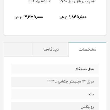
۸۱۰ وات روماتون مدل ۳۲۴۰
AZJ 16 برند DCA
Z09-10K
نام
14,355,000
9,845,500
مان
تومان
تومان
مشخصات
دیدگاه‌ها
مدل دستگاه
دریل 13 میلیمتر چکشی 2214L
برند
رونیکس