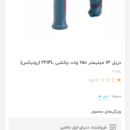
دریل 13 میلیمتر 650 وات چکشی 2214L (رونیکس)
2214L
از 1
دسته :
دریل ها
ویژگی‌های محصول
فروشنده: دنیای ابزار مالمیر