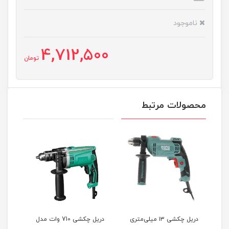
ناموجود
4,712,500
تومان
محصولات مرتبط
تری
دریل چکشی ۱۳ میلی‌متری
دریل چکشی 710 وات مدل