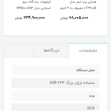
هندلی برند ایمر مدل
کیلووات سه گانه سوز
32 برند DCA
LT3900B معروف به 3 کیلو
استارتی مدل VR9500-GS3
وات
234,900,000
68,005,000
مان
تومان
تومان
مشخصات
دیدگاه‌ها
مدل دستگاه
سمباده لرزان بزرگ ASB 234
برند
DCA