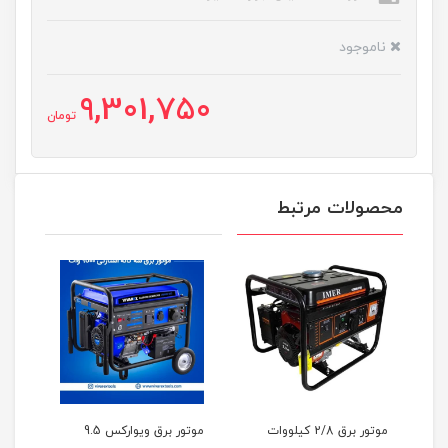
ناموجود
9,301,750
تومان
محصولات مرتبط
LT401-
موتور برق 2/8 کیلووات
موتور برق ویوارکس 9.5