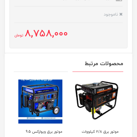
ناموجود
8,758,000
تومان
محصولات مرتبط
LT401-
موتور برق 2/8 کیلووات
موتور برق ویوارکس 9.5