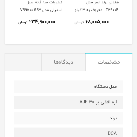
هندلی برند ایمر مدل
کیلووات سه گانه سوز
32 برند DCA
LT3900B معروف به 3 کیلو
استارتی مدل VR9500-GS3
وات
234,900,000
68,005,000
مان
تومان
تومان
مشخصات
دیدگاه‌ها
مدل دستگاه
اره افقی بر AJF 30
برند
DCA