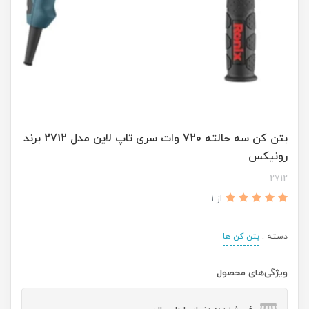
بتن کن سه حالته 720 وات سری تاپ لاین مدل 2712 برند
رونیکس
2712
از 1
دسته :
بتن کن ها
ویژگی‌های محصول