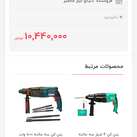
فروشنده: دنیای ابزار مالمیر
ناموجود
10,440,000
تومان
محصولات مرتبط
سه حالته 800 وات
بتن کن 4 شیار سه حالته
بتن کن سه حالته 800 وات