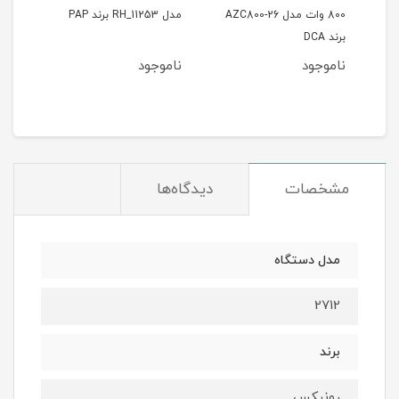
800 وات مدل AZC800-26
مدل RH_11253 برند PAP
مدل RH26B برند
برند DCA
ناموجود
ناموجود
نام
مان
مشخصات
دیدگاه‌ها
مدل دستگاه
2712
برند
رونیکس