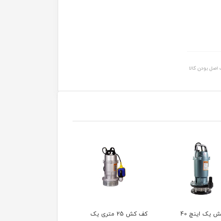
اصل بودن کالا
کف کش یک اینچ 40
کف کش 25 متری یک