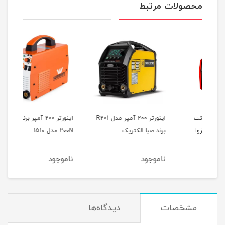
محصولات مرتبط
ت
اینورتر 200 آمپر مدل R201
اینورتر 200 آمپر برند وینر
اینو
برند صبا الکتریک
200N مدل 1510
2001
ناموجود
ناموجود
نام
مشخصات
دیدگاه‌ها