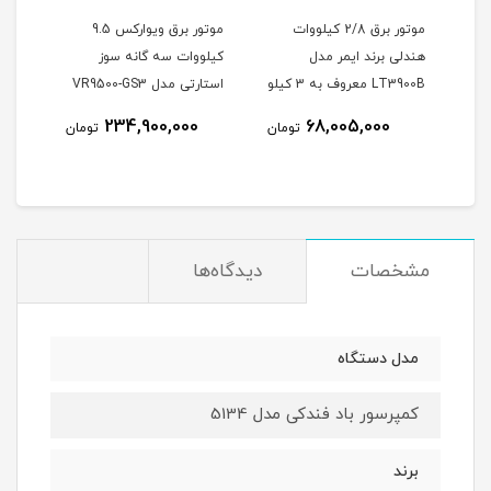
LT401-
موتور برق 2/8 کیلووات
موتور برق ویوارکس 9.5
هندلی برند ایمر مدل
کیلووات سه گانه سوز
32 برند DCA
LT3900B معروف به 3 کیلو
استارتی مدل VR9500-GS3
وات
234,900,000
68,005,000
مان
تومان
تومان
مشخصات
دیدگاه‌ها
مدل دستگاه
کمپرسور باد فندکی مدل 5134
برند