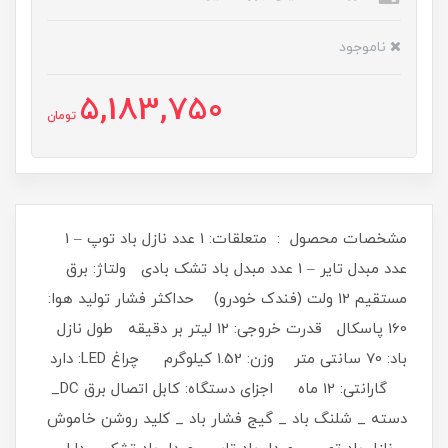
ناموجود
5,183,750
تومان
مشخصات محصول : متعلقات: 1 عدد نازل باد توپ – 1
عدد مبدل تایر – 1 عدد مبدل باد تشک بادی ولتاژ: برق
مستقیم 12 ولت (فندک خودرو) حداکثر فشار تولید هوا:
160 پاسکال قدرت خروجی: 12 لیتر بر دقیقه طول نازل
باد: 70 سانتی متر وزن: 1.52 کیلوگرم چراغ LED: دارد
گارانتی: 12 ماه اجزای دستگاه: کابل اتصال برق DC_
دسته _ شلنگ باد _ گیج فشار باد _ کلید روشن خاموش