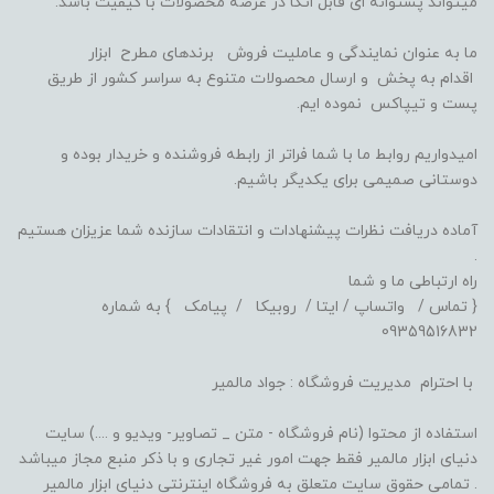
میتواند پشتوانه ای قابل اتکا در عرضه محصولات با کیفیت باشد.
ما به عنوان نمایندگی و عاملیت فروش برندهای مطرح ابزار
اقدام به پخش و ارسال محصولات متنوع به سراسر کشور از طریق
پست و تیپاکس نموده ایم.
امیدواریم روابط ما با شما فراتر از رابطه فروشنده و خریدار بوده و
دوستانی صمیمی برای یکدیگر باشیم.
آماده دریافت نظرات پیشنهادات و انتقادات سازنده شما عزیزان هستیم
.
راه ارتباطی ما و شما
{ تماس / واتساپ / ایتا / روبیکا / پیامک } به شماره
09359516832
با احترام مدیریت فروشگاه : جواد مالمیر
استفاده از محتوا (نام فروشگاه - متن _ تصاویر- ویدیو و ....) سایت
دنیای ابزار مالمیر فقط جهت امور غیر تجاری و با ذکر منبع مجاز میباشد
. تمامی حقوق سایت متعلق به فروشگاه اینترنتی دنیای ابزار مالمیر