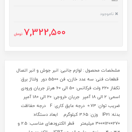
ناموجود
7,322,500
تومان
مشخصات محصول : لوازم جانبی: انبر جوش و انبر اتصال
قطعات فنی: سه عدد خازن، فن 5500 دور ولتاژ برق:
تکفاز 220 ولت فرکانس: 50 الی 60 هرتز جریان ورودی
اسمی: 2 الی 18 آمپر جریان خروجی: 20 الی 180 آمپر
ضریب توان: 0.73 درجه عایق کاری: F درجه حفاظت
بدنه: IP21 وزن: 3.65 کیلوگرم ابعاد دستگاه:
270×120×300 میلیمتر قطر الکترودهای مناسب: 2.5 و