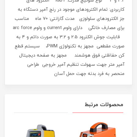
3.2 و 4 نوع سوئیچ قدرت: IGBT الکترود های
کاربردی: تمام الكترودهای موجود در رنج آمپر دستگاه به
جز الكترودهای سلولوزی مدت گارانتی: 70 ماه مناسب
برای مصارف خانگی دارای ولوم current و ولوم arc force
قابلیت جوش الکترود 2.5 و 3.2 به صورت دائم و 4 به
صورت مقطعی مجهز به تکنولوژی PWM، سیستم قطع
کن حفاظتی فوق هوشمند مجهز به صفحه دیجیتال
آمپر متر جهت سهولت تنظیم آمپر خروجی طراحی
منحصر به فرد بدنه جهت حمل آسان
محصولات مرتبط